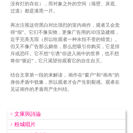
没有灯的存在），而对象之外的空间（墙壁、床底、
过道）都是漆黑一片。
再次注视这些黑白对比强烈的室内画作，观者又会觉
得“假”。它们不像实物，更像广告用的3D渲染建模，
近乎完美无瑕（所以给观者一种永恒不变的错觉）。
但又不像广告那么媚俗，那么想吸引你购买，它是排
斥或恐吓。它不想“引诱”你进入画中的世界，也不想
将你“驱赶”，它只渴望你观看它的自生自灭。
结合文章第一段的来解读， 画作在“窗户”和“画布”的
身份矛盾中犹豫，所以观者才会产生割裂感。观者在
见证画作的矛盾而产生纠结。
文庫與詩論
粉城唱片