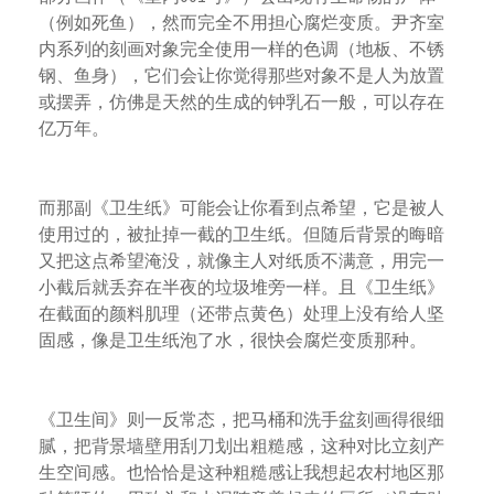
（例如死鱼），然而完全不用担心腐烂变质。尹齐室
内系列的刻画对象完全使用一样的色调（地板、不锈
钢、鱼身），它们会让你觉得那些对象不是人为放置
或摆弄，仿佛是天然的生成的钟乳石一般，可以存在
亿万年。
而那副《卫生纸》可能会让你看到点希望，它是被人
使用过的，被扯掉一截的卫生纸。但随后背景的晦暗
又把这点希望淹没，就像主人对纸质不满意，用完一
小截后就丢弃在半夜的垃圾堆旁一样。且《卫生纸》
在截面的颜料肌理（还带点黄色）处理上没有给人坚
固感，像是卫生纸泡了水，很快会腐烂变质那种。
《卫生间》则一反常态，把马桶和洗手盆刻画得很细
腻，把背景墙壁用刮刀划出粗糙感，这种对比立刻产
生空间感。也恰恰是这种粗糙感让我想起农村地区那