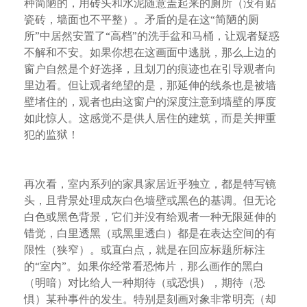
种简陋的，用砖头和水泥随意盖起来的厕所（没有贴
瓷砖，墙面也不平整）。矛盾的是在这“简陋的厕
所”中居然安置了“高档”的洗手盆和马桶，让观者疑惑
不解和不安。如果你想在这画面中逃脱，那么上边的
窗户自然是个好选择，且划刀的痕迹也在引导观者向
里边看。但让观者绝望的是，那延伸的线条也是被墙
壁堵住的，观者也由这窗户的深度注意到墙壁的厚度
如此惊人。这感觉不是供人居住的建筑，而是关押重
犯的监狱！
再次看，室内系列的家具家居近乎独立，都是特写镜
头，且背景处理成灰白色墙壁或黑色的基调。但无论
白色或黑色背景，它们并没有给观者一种无限延伸的
错觉，白里透黑（或黑里透白）都是在表达空间的有
限性（狭窄）。或直白点，就是在回应标题所标注
的“室内”。如果你经常看恐怖片，那么画作的黑白
（明暗）对比给人一种期待（或恐惧），期待（恐
惧）某种事件的发生。特别是刻画对象非常明亮（却