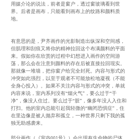
用媒介论的说法，前者是窗户，透过窗玻璃看到世
界。后者是画布，只能看到画布上的纹路和颜料质
地。
有意思的是，尹齐画作的光影制造出纵深和空间感，
但肌理和刮痕又将你的精神拉回这个布满颜料的平面
来。假如你在欣赏的过程中幻想进入画作的空间游
荡，那么会在注意到颜料的存在后被直接拉回现实。
那就像一堆墙，把你窗户给完全封死。内容与形式的
冲突如此强烈，以至于观者不可能放松地凝视（不能
全身心投入）。如果不关注内容与形式的冲突，单就
内容来说，室内系列没有“烟火气”，要么过于“干
净”，像没人住过。要么过于“脏”，像多年没人入住和
打扫。他的室内总能引起我轻微的“幽闭恐惧症”，住
在里边像是被人抛弃和孤立，一种世界只剩下我的孤
独无助感袭来。
部分画作（《室内001号》）会出现有生命物的尸体